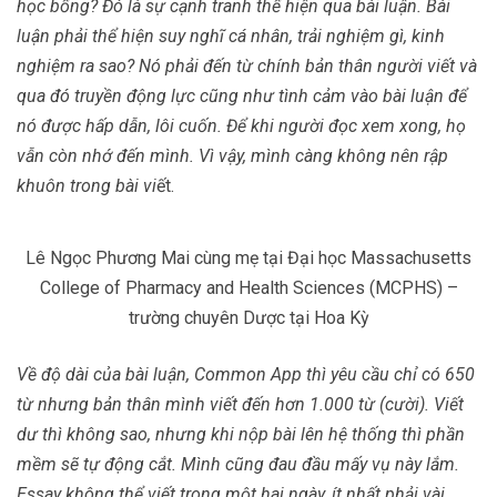
học bổng? Đó là sự cạnh tranh thể hiện qua bài luận. Bài
luận phải thể hiện suy nghĩ cá nhân, trải nghiệm gì, kinh
nghiệm ra sao? Nó phải đến từ chính bản thân người viết và
qua đó truyền động lực cũng như tình cảm vào bài luận để
nó được hấp dẫn, lôi cuốn. Để khi người đọc xem xong, họ
vẫn còn nhớ đến mình. Vì vậy, mình càng không nên rập
khuôn trong bài vi
ết.
Lê Ngọc Phương Mai cùng mẹ tại Đại học Massachusetts
College of Pharmacy and Health Sciences (MCPHS) –
trường chuyên Dược tại Hoa Kỳ
Về độ dài của bài luận, Common App thì yêu cầu chỉ có 650
từ nhưng bản thân mình viết đến hơn 1.000 từ (cười). Viết
dư thì không sao, nhưng khi nộp bài lên hệ thống thì phần
mềm sẽ tự động cắt. Mình cũng đau đầu mấy vụ này lắm.
Essay không thể viết trong một hai ngày, ít nhất phải vài