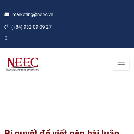
marketing@neec.vn
(+84) 932 09 09 27
Blog
Home /
Tin tức
/
Du học & Định cư Mỹ
/
Bí quyết để viết nên bài luận gây ấn tượng
Bí quyết để viết nên bài luận