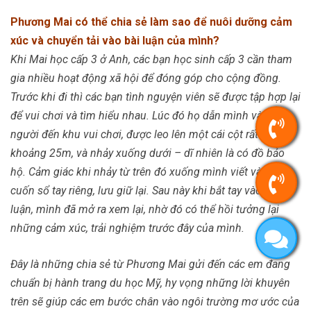
Phương Mai có thể chia sẻ làm sao để nuôi dưỡng cảm
xúc và chuyển tải vào bài luận của mình?
Khi Mai học cấp 3 ở Anh, các bạn học sinh cấp 3 cần tham
gia nhiều hoạt động xã hội để đóng góp cho cộng đồng.
Trước khi đi thì các bạn tình nguyện viên sẽ được tập hợp lại
để vui chơi và tìm hiểu nhau. Lúc đó họ dẫn mình và mọi
người đến khu vui chơi, được leo lên một cái cột rất là cao,
khoảng 25m, và nhảy xuống dưới – dĩ nhiên là có đồ bảo
hộ. Cảm giác khi nhảy từ trên đó xuống mình viết vào một
cuốn sổ tay riêng, lưu giữ lại. Sau này khi bắt tay vào viết
luận, mình đã mở ra xem lại, nhờ đó có thể hồi tưởng lại
những cảm xúc, trải nghiệm trước đây của mình.
Đây là những chia sẻ từ Phương Mai gửi đến các em đang
chuẩn bị hành trang du học Mỹ, hy vọng những lời khuyên
trên sẽ giúp các em bước chân vào ngôi trường mơ ước của