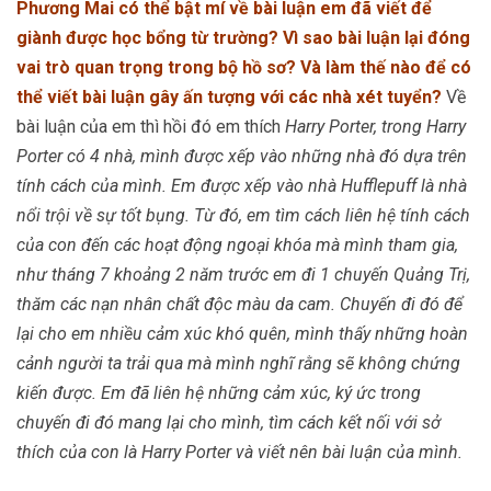
Phương Mai có thể bật mí về bài luận em đã viết để
giành được học bổng từ trường? Vì sao bài luận lại đóng
vai trò quan trọng trong bộ hồ sơ? Và làm thế nào để có
thể viết bài luận gây ấn tượng với các nhà xét tuyển?
Về
bài luận của em thì hồi đó em thích
Harry Porter, trong Harry
Porter có 4 nhà, mình được xếp vào những nhà đó dựa trên
tính cách của mình. Em được xếp vào nhà Hufflepuff là nhà
nổi trội về sự tốt bụng. Từ đó, em tìm cách liên hệ tính cách
của con đến các hoạt động ngoại khóa mà mình tham gia,
như tháng 7 khoảng 2 năm trước em đi 1 chuyến Quảng Trị,
thăm các nạn nhân chất độc màu da cam. Chuyến đi đó để
lại cho em nhiều cảm xúc khó quên, mình thấy những hoàn
cảnh người ta trải qua mà mình nghĩ rằng sẽ không chứng
kiến được. Em đã liên hệ những cảm xúc, ký ức trong
chuyến đi đó mang lại cho mình, tìm cách kết nối với sở
thích của con là Harry Porter và viết nên bài luận của mình.