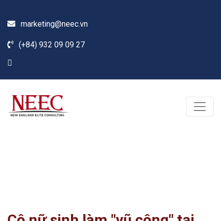
marketing@neec.vn
(+84) 932 09 09 27
Blog
Home /
Tin tức
/
Du học & Định cư Mỹ
/
Cô nữ sinh làm "vũ công" tại Harvard
Cô nữ sinh làm "vũ công" tại