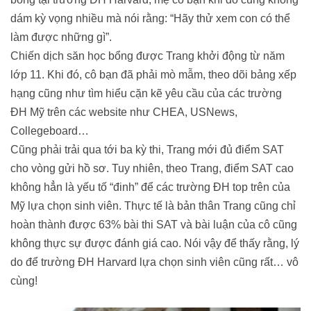
dám kỳ vọng nhiều mà nói rằng: “Hãy thử xem con có thể
làm được những gì”.
Chiến dịch săn học bổng được Trang khởi động từ năm
lớp 11. Khi đó, cô bạn đã phải mò mẫm, theo dõi bảng xếp
hạng cũng như tìm hiểu cặn kẽ yêu cầu của các trường
ĐH Mỹ trên các website như CHEA, USNews,
Collegeboard…
Cũng phải trải qua tới ba kỳ thi, Trang mới đủ điểm SAT
cho vòng gửi hồ sơ. Tuy nhiên, theo Trang, điểm SAT cao
không hẳn là yếu tố “đinh” để các trường ĐH top trên của
Mỹ lựa chọn sinh viên. Thực tế là bản thân Trang cũng chỉ
hoàn thành được 63% bài thi SAT và bài luận của cô cũng
không thực sự được đánh giá cao. Nói vậy để thấy rằng, lý
do để trường ĐH Harvard lựa chọn sinh viên cũng rất… vô
cùng!