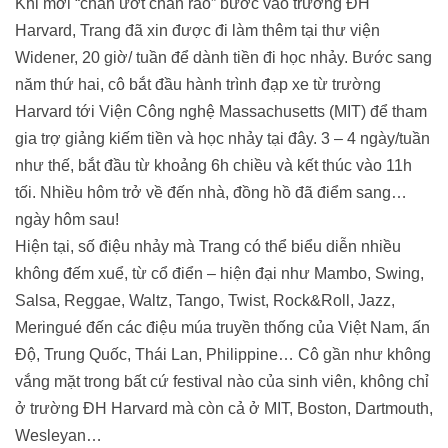
Khi mới “chân ướt chân ráo” bước vào trường ĐH
Harvard, Trang đã xin được đi làm thêm tại thư viện
Widener, 20 giờ/ tuần để dành tiền đi học nhảy. Bước sang
năm thứ hai, cô bắt đầu hành trình đạp xe từ trường
Harvard tới Viện Công nghệ Massachusetts (MIT) để tham
gia trợ giảng kiếm tiền và học nhảy tại đây. 3 – 4 ngày/tuần
như thế, bắt đầu từ khoảng 6h chiều và kết thúc vào 11h
tối. Nhiều hôm trở về đến nhà, đồng hồ đã điểm sang…
ngày hôm sau!
Hiện tại, số điệu nhảy mà Trang có thể biểu diễn nhiều
không đếm xuể, từ cổ điển – hiện đại như Mambo, Swing,
Salsa, Reggae, Waltz, Tango, Twist, Rock&Roll, Jazz,
Meringué đến các điệu múa truyền thống của Việt Nam, ấn
Độ, Trung Quốc, Thái Lan, Philippine… Cô gần như không
vắng mặt trong bất cứ festival nào của sinh viên, không chỉ
ở trường ĐH Harvard mà còn cả ở MIT, Boston, Dartmouth,
Wesleyan…