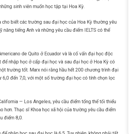
 những sinh viên muốn học tập tại Hoa Kỳ.
a cho biết các trường sau đại học của Hoa Kỳ thường yêu
kỹ năng tiếng Anh và những yêu cầu điểm IELTS có thể
Americano de Quito ở Ecuador và là cố vấn đại học độc
t để nhập học ở cấp đại học và sau đại học ở Hoa Kỳ có
một trường tốt. Marx nói rằng hầu hết 200 chương trình đại
 6,0 đến 7,0, với một số trường đại học có tính chọn lọc
California — Los Angeles, yêu cầu điểm tổng thể tối thiểu
ao hơn. Thạc sĩ Khoa học xã hội của trường yêu cầu điểm
ầu điểm 8,0.
 để nhập học sau đại học là 6,5. Tuy nhiên, không phải tất