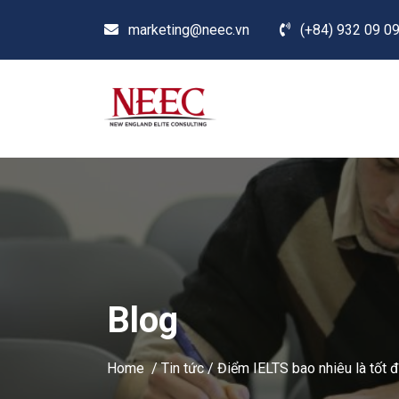
marketing@neec.vn
(+84) 932 09 09
Blog
Home /
Tin tức
/
Điểm IELTS bao nhiêu là tốt 