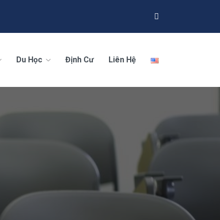
Du Học
Định Cư
Liên Hệ