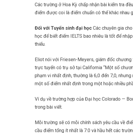
Các trường ở Hoa Kỳ chấp nhận bài kiểm tra đều 
điểm được coi là điểm chuẩn có thể khác nhau g
Đối với Tuyển sinh đại học
Các chuyên gia cho r
học để biết điểm IELTS bao nhiêu là tốt để nhập 
thiểu.
Eliot nói với Friesen-Meyers, giám đốc chương 
trực tuyến có trụ sở tại California “Một số chươ
phạm vi nhất định, thường là 6,0 đến 7,0, nhưng
một số điểm nhất định trong một hoặc nhiều phần
Ví dụ về trường hợp của Đại học Colorado — Bould
trong bài viết.
Mỗi trường sẽ có mỗi chính sách yêu cầu về điể
cầu điểm tổng ít nhất là 7.0 và hầu hết các trườ