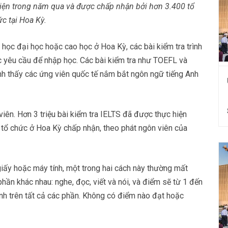
 hiện trong năm qua và được chấp nhận bởi hơn 3.400 tổ
c tại Hoa Kỳ.
c đại học hoặc cao học ở Hoa Kỳ, các bài kiểm tra trình
c yêu cầu để nhập học. Các bài kiểm tra như TOEFL và
nh thấy các ứng viên quốc tế nắm bắt ngôn ngữ tiếng Anh
iên. Hơn 3 triệu bài kiểm tra IELTS đã được thực hiện
 tổ chức ở Hoa Kỳ chấp nhận, theo phát ngôn viên của
 giấy hoặc máy tính, một trong hai cách này thường mất
hần khác nhau: nghe, đọc, viết và nói, và điểm sẽ từ 1 đến
ình trên tất cả các phần. Không có điểm nào đạt hoặc