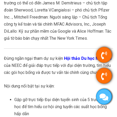
trường có thể có đến James M. Demitrieus – chủ tịch tập
đoàn Sherwood, Loretta V.Cangialosi – phó chủ tịch Pfizer
Inc…, Mitchell Freedman: Người sáng lập – Chủ tịch Tổng
công ty kế toán và tài chính MFAC Advisors, Inc., Joseph
DiLallo: Kỹ sư phần mềm của Google và Alice Hoffman: Tác
giả tờ báo bán chạy nhất The New York Times.
Đừng ngần ngại tham dự sự kiện
Hội thảo Du học Mỹ 2023
của NEEC để giải đáp trực tiếp với đại diện trường, tìm hiểu
các gói học bổng và được tư vấn tài chính cùng chuyên gia!
Nội dung nổi bật tại sự kiện:
Gặp gỡ trực tiếp Đại diện tuyển sinh của 5 trường Đại
học để tìm hiểu cơ hội ứng tuyển các suất học bổng
hấp dẫn