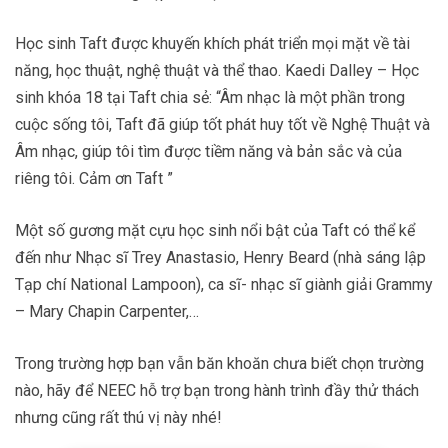
Học sinh Taft được khuyến khích phát triển mọi mặt về tài
năng, học thuật, nghệ thuật và thể thao. Kaedi Dalley – Học
sinh khóa 18 tại Taft chia sẻ: “Âm nhạc là một phần trong
cuộc sống tôi, Taft đã giúp tốt phát huy tốt về Nghệ Thuật và
Âm nhạc, giúp tôi tìm được tiềm năng và bản sắc và của
riêng tôi. Cảm ơn Taft ”
Một số gương mặt cựu học sinh nổi bật của Taft có thể kể
đến như Nhạc sĩ Trey Anastasio, Henry Beard (nhà sáng lập
Tạp chí National Lampoon), ca sĩ- nhạc sĩ giành giải Grammy
– Mary Chapin Carpenter,…
Trong trường hợp bạn vẫn băn khoăn chưa biết chọn trường
nào, hãy để NEEC hỗ trợ bạn trong hành trình đầy thử thách
nhưng cũng rất thú vị này nhé!