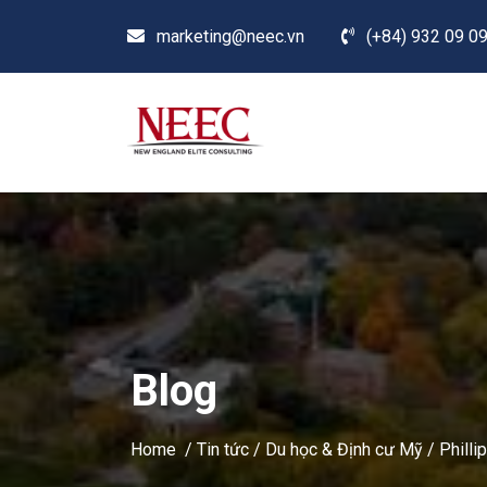
marketing@neec.vn
(+84) 932 09 09
Blog
Home /
Tin tức
/
Du học & Định cư Mỹ
/
Philli