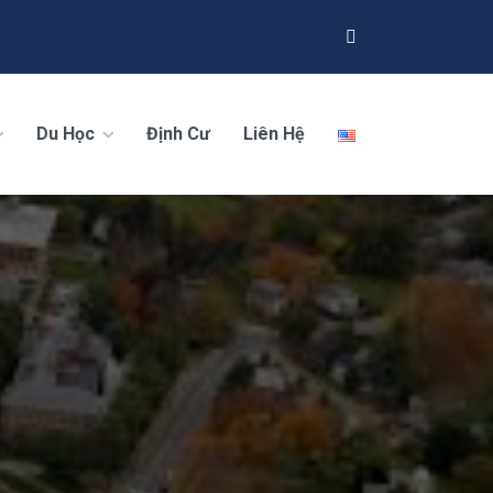
Du Học
Định Cư
Liên Hệ