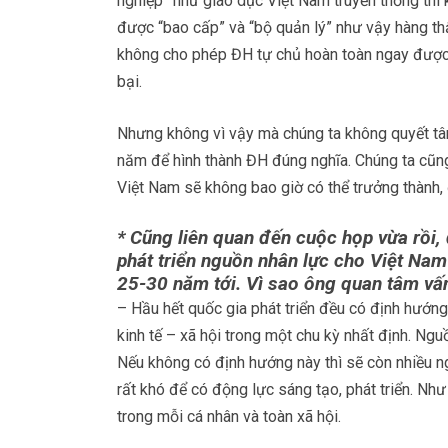
nghiệp” như giáo dục Việt Nam truyền thống th
được “bao cấp” và “bộ quản lý” như vậy hàng thậ
không cho phép ĐH tự chủ hoàn toàn ngay được, 
bại.
Nhưng không vì vậy mà chúng ta không quyết t
năm để hình thành ĐH đúng nghĩa. Chúng ta cũng
Việt Nam sẽ không bao giờ có thể trưởng thành, 
* Cũng liên quan đến cuộc họp vừa rồi,
phát triển nguồn nhân lực cho Việt Nam 
25-30 năm tới. Vì sao ông quan tâm vấ
– Hầu hết quốc gia phát triển đều có định hướng 
kinh tế – xã hội trong một chu kỳ nhất định. Ngu
Nếu không có định hướng này thì sẽ còn nhiều ng
rất khó để có động lực sáng tạo, phát triển. Như 
trong mỗi cá nhân và toàn xã hội.