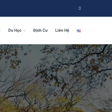
Du Học
Định Cư
Liên Hệ