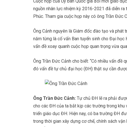
Cuộc họp của Ủy ban Quốc gia đổi mới giáo dục 
nguồn nhân lực nhiệm kỳ 2016-2021 đã diễn ra 
Phúc. Tham gia cuộc họp này có ông Trần Đức Cả
Ông Cảnh nguyên là Giám đốc đào tạo và phát t
năm từng là cố vấn Ban tuyển sinh cho Đại học 
vấn đề xoay quanh cuộc họp quan trọng vừa qua
Ông Trần Đức Cảnh cho biết: “Có nhiều vấn đề 
đó vấn đề tự chủ đại học (ĐH) thật sự cần được
Ông Trần Đức Cảnh:
Tự chủ ĐH lẽ ra phải được 
cho các ĐH của ta bắt kịp các trường trong khu
triển giáo dục ĐH. Hiện nay, có ba trường ĐH đ
trong thời gian xây dựng cơ chế, chính sách vận