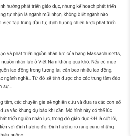
nh hướng phát triển giáo dục, nhưng kế hoạch phát triển
ũng tự nhận là ngành mũi nhọn, không biết ngành nào
 việc tập trung đầu tư, định hướng chiến lược phát triển
ạo và phát triển nguồn nhân lực của bang Massachusetts,
ển nguồn nhân lực ở Việt Nam không quá khó. Nếu có mục
 nguồn lao động trong tương lai, cần bao nhiêu lao động,
 các ngành nghề… Từ đó sẽ tính được cho các trung tâm đào
ân sự…
ng tâm, các chuyên gia sẽ nghiên cứu và đưa ra các con số
đưa vào khung dự báo khi cần. Mô hình này có thể lúc
át triển nguồn nhân lực, trong đó giáo dục ĐH là cốt lõi,
 liền với định hướng đó. Định hướng rõ ràng cùng những
 hiệu suông.