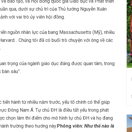
và đào tạo, và Hội đồng quốc gia Giáo dục và Phát triển
tuần qua, dưới sự chủ trì của Thủ tướng Nguyễn Xuân
nh với vai trò ủy viên hội đồng.
riển nguồn nhân lực của bang Massachusetts (Mỹ), nhiều
Harvard… Chúng tôi đã có buổi trò chuyện với ông về các
.
quan trọng của ngành giáo dục đáng được quan tâm, trong
 bàn sâu”.
tiến hành từ nhiều năm trước, yếu tố chính có thể giúp
 vực Đông Nam Á. Tự chủ ĐH là điều tất yếu trong phát
ược chọn làm thí điểm cho mô hình tự chủ ĐH và họ đang
 hành trường theo hướng này.
Phóng viên:
Như thế nào là