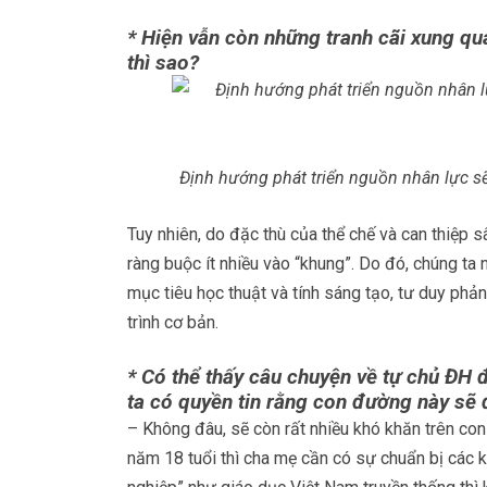
* Hiện vẫn còn những tranh cãi xung qu
thì sao?
Định hướng phát triển nguồn nhân lực sẽ 
Tuy nhiên, do đặc thù của thể chế và can thiệp
ràng buộc ít nhiều vào “khung”. Do đó, chúng t
mục tiêu học thuật và tính sáng tạo, tư duy ph
trình cơ bản.
* Có thể thấy câu chuyện về tự chủ ĐH đ
ta có quyền tin rằng con đường này sẽ 
– Không đâu, sẽ còn rất nhiều khó khăn trên c
năm 18 tuổi thì cha mẹ cần có sự chuẩn bị các k