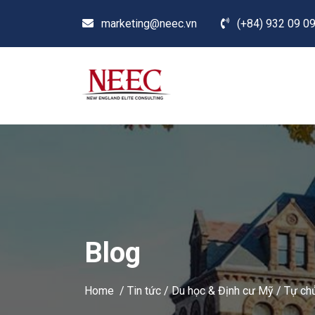
marketing@neec.vn
(+84) 932 09 09
Blog
Home /
Tin tức
/
Du học & Định cư Mỹ
/
Tự chủ