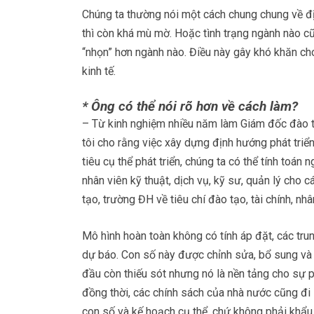
Chúng ta thường nói một cách chung chung về đị
thì còn khá mù mờ. Hoặc tình trạng ngành nào c
“nhọn” hơn ngành nào. Điều này gây khó khăn cho
kinh tế.
* Ông có thể nói rõ hơn về cách làm?
– Từ kinh nghiệm nhiều năm làm Giám đốc đào t
tôi cho rằng việc xây dựng định hướng phát tri
tiêu cụ thể phát triển, chúng ta có thể tính toán
nhân viên kỹ thuật, dịch vụ, kỹ sư, quản lý cho
tạo, trường ĐH về tiêu chí đào tạo, tài chính, nh
Mô hình hoàn toàn không có tính áp đặt, các tru
dự báo. Con số này được chỉnh sửa, bổ sung và 
đầu còn thiếu sót nhưng nó là nền tảng cho sự ph
đồng thời, các chính sách của nhà nước cũng đi
con số và kế hoạch cụ thể, chứ không phải khẩu