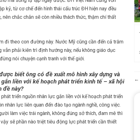
ì khó mà sống tự lập ngay được. ĐH Việt Nam cũng vốn
p kỷ, từ cơ chế đến hình thái cấu trúc ĐH hiện nay đều
nên chắc chắn sẽ còn nhiều thách thức, thậm chí thất
âm đi theo con đường này. Nước Mỹ cũng cần đến cả trăm
 vẫn phải kiên trì định hướng này, nếu không giáo dục
đừng nói chuyện cạnh tranh với thế giới.
 được biết ông có đề xuất mô hình xây dựng và
gắn liền với kế hoạch phát triển kinh tế – xã hội
n đề này?
phát triển nguồn nhân lực gắn liền với kế hoạch phát triển
ồn nhân lực liên quan đến đào tạo ngành nghề, công việc.
ười làm việc trái ngành, không đúng sở thích, đam mê thì
vậy sẽ phần nào triệt tiêu động lực phát triển cần thiết