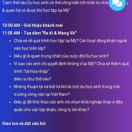
“Làm thế nào Du học sinh có thể cống hiến tốt nhất từ những kỹ năng
& quan hệ có được khi học tập tại Mỹ"
10:00 AM - Giới thiệu khách mời
11:05 AM - Tọa đàm "Ra đi & Mang Về"
Chia sẻ về quá trình học tập tại Mỹ? Các hoạt động khác ngoài
việc học trên lớp?
Điều gì là quan trọng nhất của cuộc đời Du học sinh?
Vì sao các anh chị quyết định không ở lại Mỹ? Chia sẻ thêm quá
trình “tái hòa nhập"
diễn ra như thế nào?
Những thuận lợi và bất lợi khi là một du học sinh trong môi
trường công việc tại Việt Nam?
Điều gì đã thôi thúc các anh chị chọn khởi nghiệp thay vì đầu
quân cho các tập đoàn, công ty lớn khác?
Giao lưu và đặt câu hỏi