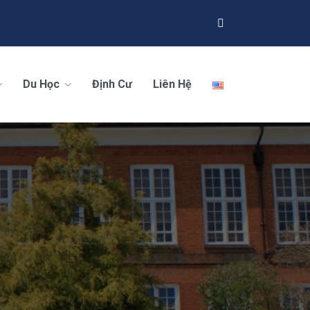
Du Học
Định Cư
Liên Hệ