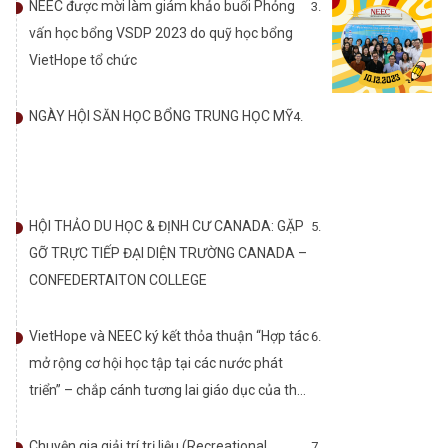
NEEC được mời làm giám khảo buổi Phỏng
vấn học bổng VSDP 2023 do quỹ học bổng
VietHope tổ chức
NGÀY HỘI SĂN HỌC BỔNG TRUNG HỌC MỸ
HỘI THẢO DU HỌC & ĐỊNH CƯ CANADA: GẶP
GỠ TRỰC TIẾP ĐẠI DIỆN TRƯỜNG CANADA –
CONFEDERTAITON COLLEGE
VietHope và NEEC ký kết thỏa thuận “Hợp tác
mở rộng cơ hội học tập tại các nước phát
triển” – chắp cánh tương lai giáo dục của thế
hệ trẻ Việt Nam.
Chuyện gia giải trí trị liệu (Recreational