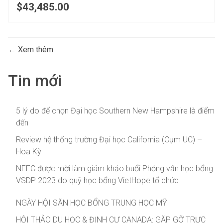
$43,485.00
Xem thêm
Tin mới
5 lý do để chọn Đại học Southern New Hampshire là điểm
đến
Review hệ thống trường Đại học California (Cụm UC) –
Hoa Kỳ
NEEC được mời làm giám khảo buổi Phỏng vấn học bổng
VSDP 2023 do quỹ học bổng VietHope tổ chức
NGÀY HỘI SĂN HỌC BỔNG TRUNG HỌC MỸ
HỘI THẢO DU HỌC & ĐỊNH CƯ CANADA: GẶP GỠ TRỰC