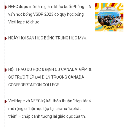
NEEC được mời làm giám khảo buổi Phỏng
vấn học bổng VSDP 2023 do quỹ học bổng
VietHope tổ chức
NGÀY HỘI SĂN HỌC BỔNG TRUNG HỌC MỸ
HỘI THẢO DU HỌC & ĐỊNH CƯ CANADA: GẶP
GỠ TRỰC TIẾP ĐẠI DIỆN TRƯỜNG CANADA –
CONFEDERTAITON COLLEGE
VietHope và NEEC ký kết thỏa thuận “Hợp tác
mở rộng cơ hội học tập tại các nước phát
triển” – chắp cánh tương lai giáo dục của thế
hệ trẻ Việt Nam.