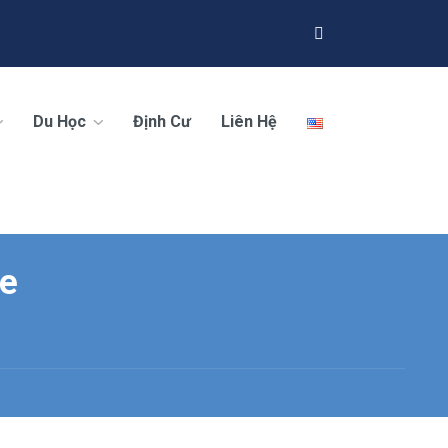
Du Học
Định Cư
Liên Hệ
ve