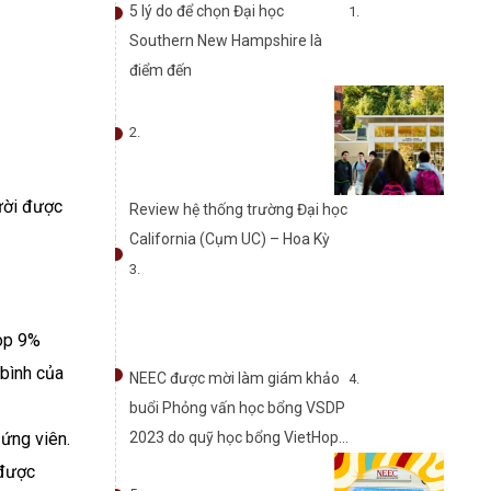
5 lý do để chọn Đại học
Southern New Hampshire là
điểm đến
gười được
Review hệ thống trường Đại học
California (Cụm UC) – Hoa Kỳ
top 9%
bình của
NEEC được mời làm giám khảo
buổi Phỏng vấn học bổng VSDP
 ứng viên.
2023 do quỹ học bổng VietHope
tổ chức
 được