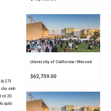
University of California—Merced
$62,759.00
 là 273
 cho sinh
t có 20
iểu quốc