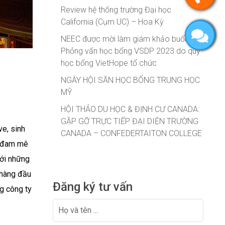
Review hệ thống trường Đại học
California (Cụm UC) – Hoa Kỳ
NEEC được mời làm giám khảo buổi
Phỏng vấn học bổng VSDP 2023 do quỹ
học bổng VietHope tổ chức
NGÀY HỘI SĂN HỌC BỔNG TRUNG HỌC
MỸ
HỘI THẢO DU HỌC & ĐỊNH CƯ CANADA:
GẶP GỠ TRỰC TIẾP ĐẠI DIỆN TRƯỜNG
e, sinh
CANADA – CONFEDERTAITON COLLEGE
m đam mê
với những
 hàng đầu
Đăng ký tư vấn
g công ty