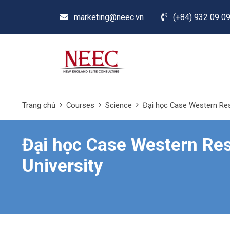
marketing@neec.vn
(+84) 932 09 09
Trang chủ
Courses
Science
Đại học Case Western Res
Đại học Case Western Re
University