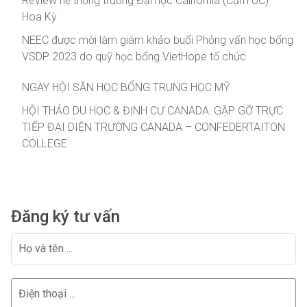
Review hệ thống trường Đại học California (Cụm UC) –
Hoa Kỳ
NEEC được mời làm giám khảo buổi Phỏng vấn học bổng
VSDP 2023 do quỹ học bổng VietHope tổ chức
NGÀY HỘI SĂN HỌC BỔNG TRUNG HỌC MỸ
HỘI THẢO DU HỌC & ĐỊNH CƯ CANADA: GẶP GỠ TRỰC
TIẾP ĐẠI DIỆN TRƯỜNG CANADA – CONFEDERTAITON
COLLEGE
Đăng ký tư vấn