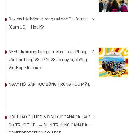
Review hệ thống trường Đại học California
(Cụm UC) – Hoa Kỳ
NEEC được mời làm giám khảo buổi Phỏng
vấn học bổng VSDP 2023 do quỹ học bổng
VietHope tổ chức
NGÀY HỘI SĂN HỌC BỔNG TRUNG HỌC MỸ
HỘI THẢO DU HỌC & ĐỊNH CƯ CANADA: GẶP
GỠ TRỰC TIẾP ĐẠI DIỆN TRƯỜNG CANADA –
CONFEDERTAITON COLLEGE