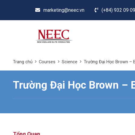
marketing@neec.vn
(+84) 932 09 09
Trang chủ
Courses
Science
Trường Đại Học Brown – B
Trường Đại Học Brown – B
Tổng Quan