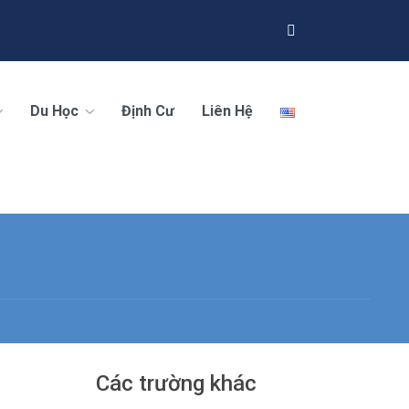
Du Học
Định Cư
Liên Hệ
Các trường khác