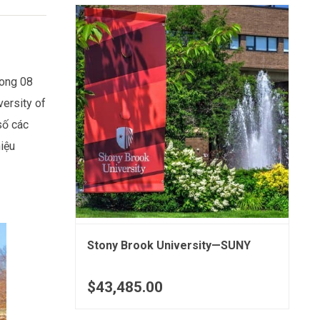
rong 08
versity of
số các
iệu
Stony Brook University—SUNY
$43,485.00