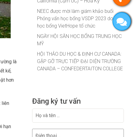
California (Cụm UC) – Hoa Kỳ
NEEC được mời làm giám khảo buổi
Phỏng vấn học bổng VSDP 2023 do quỹ
học bổng VietHope tổ chức
NGÀY HỘI SĂN HỌC BỔNG TRUNG HỌC
MỸ
HỘI THẢO DU HỌC & ĐỊNH CƯ CANADA:
GẶP GỠ TRỰC TIẾP ĐẠI DIỆN TRƯỜNG
rường là
CANADA – CONFEDERTAITON COLLEGE
ết kế,
bật hơn
Đăng ký tư vấn
 liên
i hạn