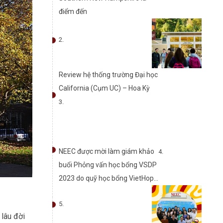
điểm đến
Review hệ thống trường Đại học
California (Cụm UC) – Hoa Kỳ
NEEC được mời làm giám khảo
buổi Phỏng vấn học bổng VSDP
2023 do quỹ học bổng VietHope
tổ chức
 lâu đời