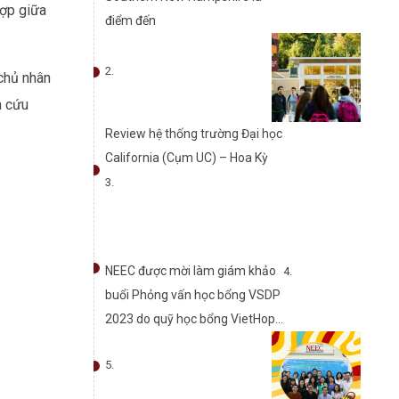
hợp giữa
điểm đến
 chủ nhân
n cứu
Review hệ thống trường Đại học
California (Cụm UC) – Hoa Kỳ
NEEC được mời làm giám khảo
buổi Phỏng vấn học bổng VSDP
2023 do quỹ học bổng VietHope
tổ chức