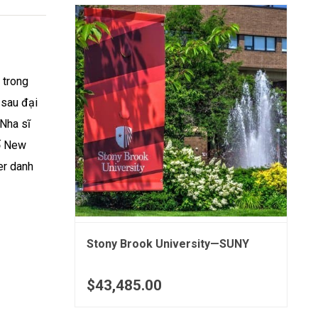
 trong
 sau đại
Nha sĩ
hố New
er danh
Stony Brook University—SUNY
$43,485.00