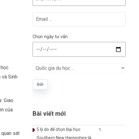
Chọn ngày tư vấn
 học
c và Sinh
Gửi
ư: Giao
ên của
Bài viết mới
5 lý do để chọn Đại học
 quan sát
Southern New Hampshire là