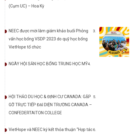
(Cụm UC) – Hoa Kỳ
NEEC được mời làm giám khảo buổi Phỏng
vấn học bổng VSDP 2023 do quỹ học bổng
VietHope tổ chức
NGÀY HỘI SĂN HỌC BỔNG TRUNG HỌC MỸ
HỘI THẢO DU HỌC & ĐỊNH CƯ CANADA: GẶP
GỠ TRỰC TIẾP ĐẠI DIỆN TRƯỜNG CANADA –
CONFEDERTAITON COLLEGE
VietHope và NEEC ký kết thỏa thuận “Hợp tác