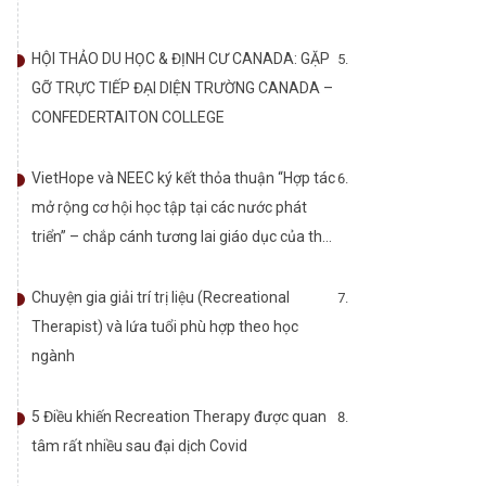
HỘI THẢO DU HỌC & ĐỊNH CƯ CANADA: GẶP
GỠ TRỰC TIẾP ĐẠI DIỆN TRƯỜNG CANADA –
CONFEDERTAITON COLLEGE
VietHope và NEEC ký kết thỏa thuận “Hợp tác
mở rộng cơ hội học tập tại các nước phát
triển” – chắp cánh tương lai giáo dục của thế
hệ trẻ Việt Nam.
Chuyện gia giải trí trị liệu (Recreational
Therapist) và lứa tuổi phù hợp theo học
ngành
5 Điều khiến Recreation Therapy được quan
tâm rất nhiều sau đại dịch Covid