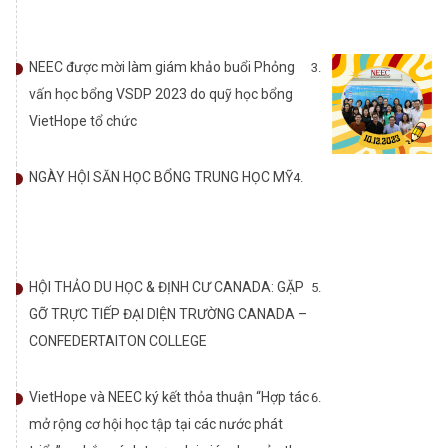
NEEC được mời làm giám khảo buổi Phỏng
vấn học bổng VSDP 2023 do quỹ học bổng
VietHope tổ chức
NGÀY HỘI SĂN HỌC BỔNG TRUNG HỌC MỸ
HỘI THẢO DU HỌC & ĐỊNH CƯ CANADA: GẶP
GỠ TRỰC TIẾP ĐẠI DIỆN TRƯỜNG CANADA –
CONFEDERTAITON COLLEGE
VietHope và NEEC ký kết thỏa thuận “Hợp tác
mở rộng cơ hội học tập tại các nước phát